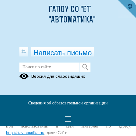
ГАПОУ СО "ЕТ
"АВТОМАТИКА"
Написать письмо
Политика конфиденциальности
Версия для слабовидящих
Настоящая Политика конфиденциальности (далее – Политика
конфиденциальности) персональных данных
ГОСУДАРСТВЕННОЕ АВТОНОМНОЕ ПРОФЕССИОНАЛЬНОЕ
Сведения об образовательной организации
ОБРАЗОВАТЕЛЬНОЕ УЧРЕЖДЕНИЕ СВЕРДЛОВСКОЙ
ОБЛАСТИ «ЕКАТЕРИНБУРГСКИЙ ТЕХНИКУМ
«АВТОМАТИКА», (далее – Администрация Сайта) применяется
при использовании в сети Интернет по адресу:
http://etavtomatika.ru/
, далее Сайт