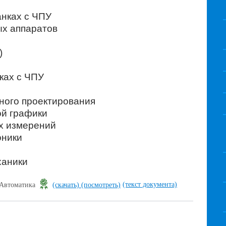
анках с ЧПУ
ых аппаратов
)
ках с ЧПУ
ного проектирования
ой графики
их измерений
оники
ханики
(текст документа)
 Автоматика
(скачать)
(посмотреть)