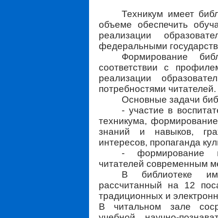
Техникум имеет биб
объеме обеспечить обуч
реализации образоват
федеральными государств
Формирование биб
соответствии с профиле
реализации образоват
потребностями читателей.
Основные задачи биб
- участие в воспита
техникума, формирование
знаний и навыков, гра
интересов, пропаганда кул
- формирование и
читателей современным м
В библиотеке им
рассчитанный на 12 поса
традиционных и электронн
В читальном зале сос
учебной, научно-познава