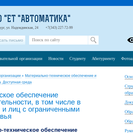
О "ЕТ "АВТОМАТИКА"
ург, ул. Надеждинская, 24
+7(343) 227-72-99
сать письмо
овательной организации
Новости
Студенту
Абитуриенту
Фотоа
 организации
»
Материально-техническое обеспечение и
Осно
. Доступная среда
Стру
обра
ское обеспечение
ельности, в том числе в
Док
 и лиц с ограниченными
Обр
овья
Обра
-техническое обеспечение
Руко