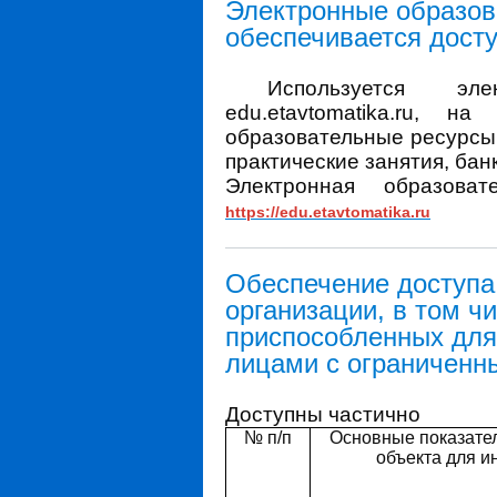
Электронные образов
обеспечивается дост
Используется эле
edu.etavtomatika.ru, н
образовательные ресурсы
практические занятия, бан
Электронная образова
https://edu.etavtomatika.ru
Обеспечение доступа
организации, в том ч
приспособленных для
лицами с ограниченн
Доступны частично
№ п
/
п
Основные показател
объекта для и