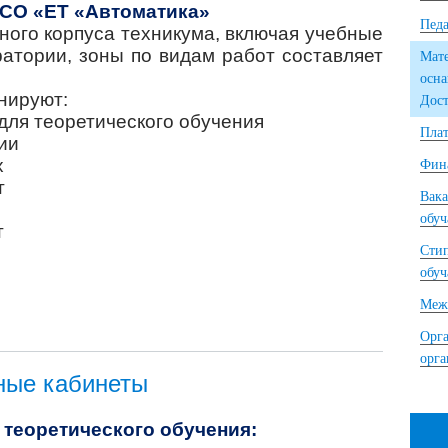
СО «ЕТ «Автоматика»
Педа
ого корпуса техникума, включая учебные
ратории, зоны по видам работ составляет
Мате
осна
нируют:
Дост
для теоретического обучения
Плат
ии
х
Фина
т
Вака
обу
т
Сти
обу
Межд
Орга
орг
ные кабинеты
 теоретического обучения: