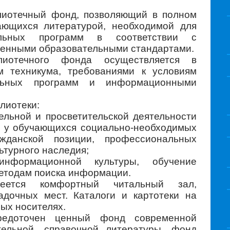
лиотечный фонд, позволяющий в полном
ающихся литературой, необходимой для
ельных программ в соответствии с
енными образовательными стандартами.
лиотечного фонда осуществляется в
м техникума, требованиями к условиям
ельных программ и информационными
лиотеки:
тельной и просветительской деятельности
 у обучающихся социально-необходимых
жданской позиции, профессиональных
ьтурного наследия;
нформационной культуры, обучение
етодам поиска информации.
еется комфортный читальный зал,
дочных мест. Каталоги и картотеки на
ых носителях.
редоточен ценный фонд современной
тельной, справочной литературы, фонд