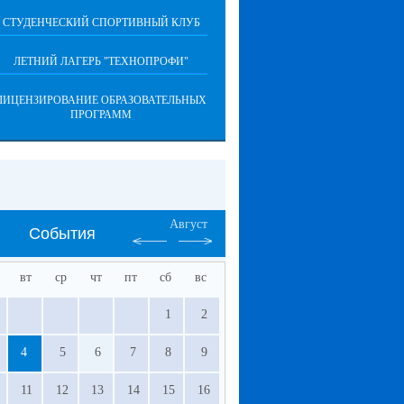
СТУДЕНЧЕСКИЙ СПОРТИВНЫЙ КЛУБ
ЛЕТНИЙ ЛАГЕРЬ "ТЕХНОПРОФИ"
ЛИЦЕНЗИРОВАНИЕ ОБРАЗОВАТЕЛЬНЫХ
ПРОГРАММ
Август
События
вт
ср
чт
пт
сб
вс
1
2
4
5
6
7
8
9
11
12
13
14
15
16