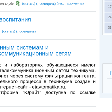
(текст документа)
ком клубе
(скачать)
(посмотреть)
17
24
 воспитания
31
(скачать)
(посмотреть)
онным системам и
коммуникационным сетям
х и лабораториях обучающиеся имеют
телекоммуникационным сетям техникума,
ернет через систему фильтрации контента.
ельного процесса в техникуме создан и
ернет-сайт - etavtomatika.ru.
атформа "Юрайт" доступна по ссылке