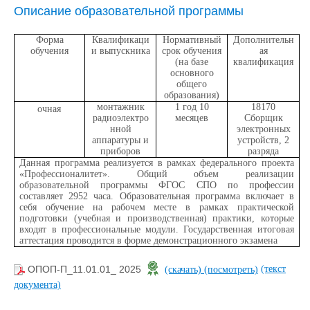
Описание образовательной программы
Форма
Квалификаци
Нормативный
Дополнительн
обучения
и выпускника
срок обучения
ая
(на базе
квалификация
основного
общего
образования)
монтажник
1 год 10
18170
очная
радиоэлектро
месяцев
Сборщик
нной
электронных
аппаратуры и
устройств, 2
приборов
разряда
Данная программа реализуется в рамках федерального проекта
«Профессионалитет». Общий объем реализации
образовательной программы ФГОС СПО по профессии
составляет 2952 часа. Образовательная программа включает в
себя обучение на рабочем месте в рамках практической
подготовки (учебная и производственная) практики, которые
входят в профессиональные модули. Государственная итоговая
аттестация проводится в форме демонстрационного экзамена
(текст
ОПОП-П_11.01.01_ 2025
(скачать)
(посмотреть)
документа)