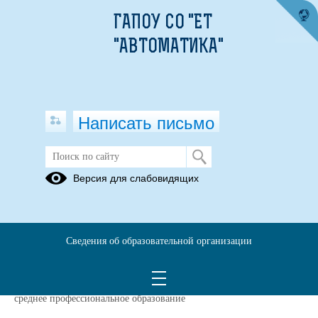
ГАПОУ СО "ЕТ
"АВТОМАТИКА"
Написать письмо
Версия для слабовидящих
2025-2027 г.г. 11.01.01 МОНТАЖНИК
РАДИОЭЛЕКТРОННОЙ
АППАРАТУРЫ И ПРИБОРОВ
(ПРОФЕССИОНАЛИТЕТ)
Сведения об образовательной организации
Уровень образования
среднее профессиональное образование